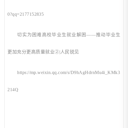
0?qq=2177152835
切实为困难高校毕业生就业解困
——推动毕业生
更加充分更高质量就业②|人民锐见
https://mp.weixin.qq.com/s/D9hAgHdrnMu4i_KMk3
214Q